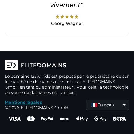
vivement".
star
star
star
star
star
Georg Wagner
Le domaine
123win.de
est proposé par le propriétaire de
sur
le marché de domaines
et vendu par ELITEDOMAINS
GmbH en tant qu'administrateur
. Pour cela, la technologie
de vente de domaines
est utilisée.
Mentions légales
Français
© 2026 ELITEDOMAINS GmbH