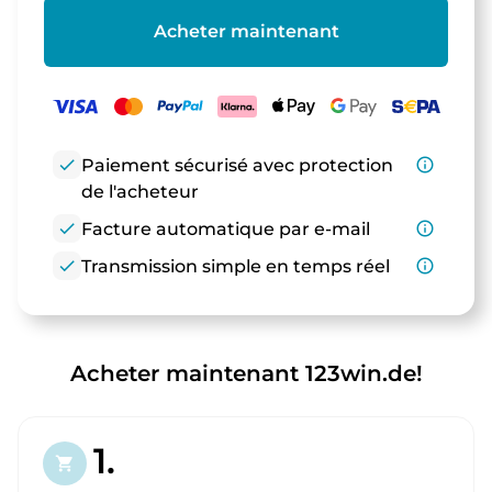
Acheter maintenant
check
Paiement sécurisé avec protection
info_outline
de l'acheteur
check
Facture automatique par e-mail
info_outline
check
Transmission simple en temps réel
info_outline
Acheter maintenant 123win.de!
1.
shopping_cart