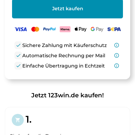
Jetzt kaufen
check
Sichere Zahlung mit Käuferschutz
info_outline
check
Automatische Rechnung per Mail
info_outline
check
Einfache Übertragung in Echtzeit
info_outline
Jetzt 123win.de kaufen!
1.
shopping_cart